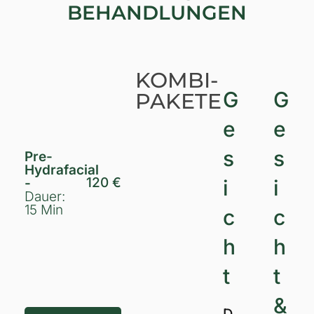
BEHANDLUNGEN
KOMBI-
G
G
PAKETE
e
e
s
s
Pre-
Hydrafacial
120 €
-
i
i
Dauer:
15 Min
c
c
h
h
t
t
&