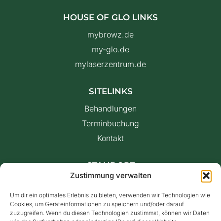
HOUSE OF GLO LINKS
mybrowz.de
my-glo.de
mylaserzentrum.de
SITELINKS
Behandlungen
Terminbuchung
Kontakt
STANDORT
Zustimmung verwalten
MyZEN Bonn
Schlesienstraße 11
Um dir ein optimales Erlebnis zu bieten, verwenden wir Technologien wie
53119 Bonn
Cookies, um Geräteinformationen zu speichern und/oder darauf
zuzugreifen. Wenn du diesen Technologien zustimmst, können wir Daten