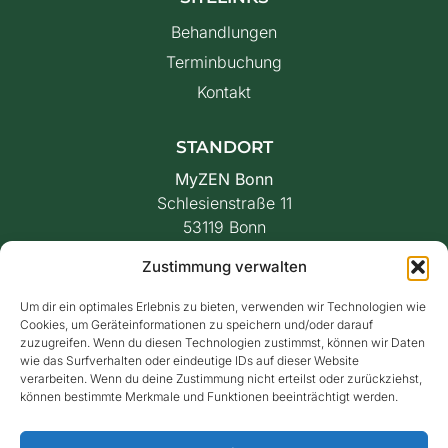
Behandlungen
Terminbuchung
Kontakt
STANDORT
MyZEN Bonn
Schlesienstraße 11
53119 Bonn
E-Mail
Zustimmung verwalten
info@myzen-spa.de
Um dir ein optimales Erlebnis zu bieten, verwenden wir Technologien wie
Cookies, um Geräteinformationen zu speichern und/oder darauf
Telefonnummer
zuzugreifen. Wenn du diesen Technologien zustimmst, können wir Daten
+49160 91467795
wie das Surfverhalten oder eindeutige IDs auf dieser Website
verarbeiten. Wenn du deine Zustimmung nicht erteilst oder zurückziehst,
können bestimmte Merkmale und Funktionen beeinträchtigt werden.
Datenschutz