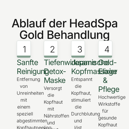
Ablauf der HeadSpa
Gold Behandlung
1
2
3
4
Sanfte
Tiefenwirksame
Japanische
Gold-
Reinigung
Detox-
Kopfmassage
Elixier
Maske
&
Entfernung
Entspannt
von
die
Pflege
Versorgt
Unreinheiten
Kopfhaut,
die
Hochwertige
mit
stimuliert
Kopfhaut
Wirkstoffe
einem
die
mit
für
speziell
Durchblutung
Nährstoffen
gesunde
abgestimmten
und
und
Kopfhaut
Kopfhautpeeling
löst